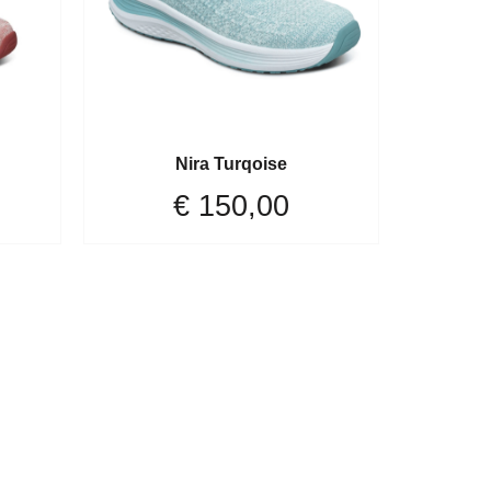
Nira Turqoise
€
150,00