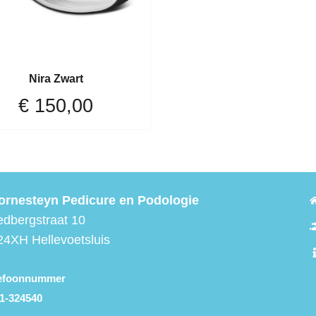
Nira Zwart
€
150,00
ornesteyn Pedicure en Podologie
edbergstraat 10
24XH Hellevoetsluis
lefoonnummer
1-324540