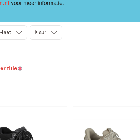
n.nl
voor meer informatie.
Maat
Kleur
r title