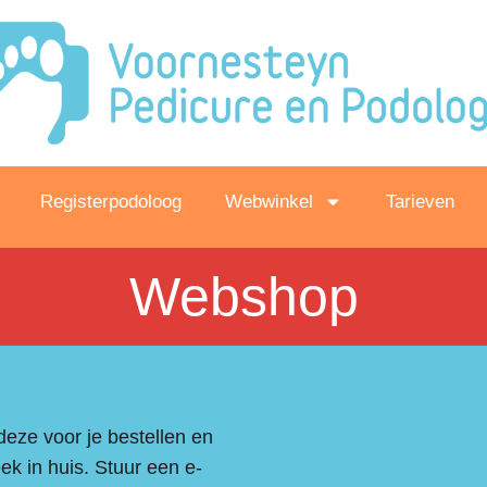
Registerpodoloog
Webwinkel
Tarieven
Webshop
 deze voor je bestellen en
k in huis. Stuur een e-