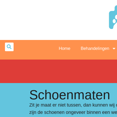
Home
Behandelingen
Schoenmaten
Zit je maat er niet tussen, dan kunnen wij
zijn de schoenen ongeveer binnen een wee