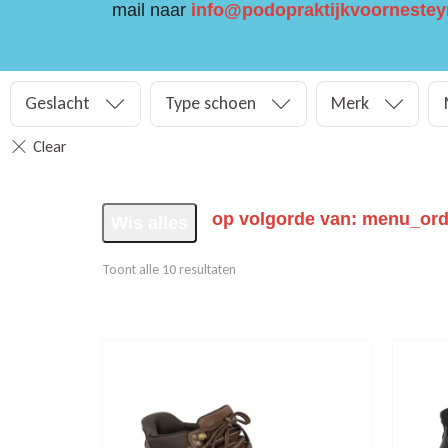
mail naar
info@podopraktijkvoornestey
Geslacht
Type schoen
Merk
op volgorde van: menu_orde
Wis alles
Toont alle 10 resultaten